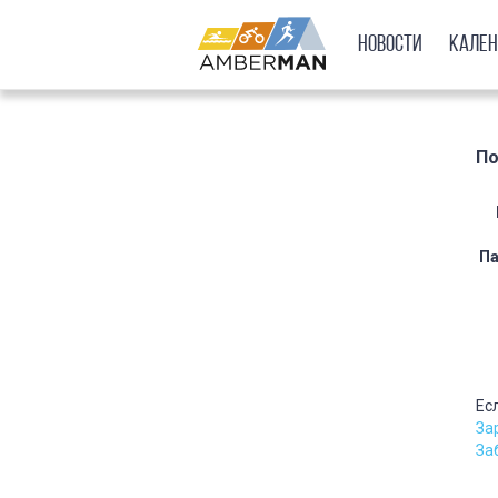
Новости
Кале
По
Па
Ес
За
За