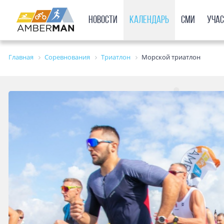
Новости
Календарь
СМИ
Уча
Главная
Соревнования
Триатлон
Морской триатлон