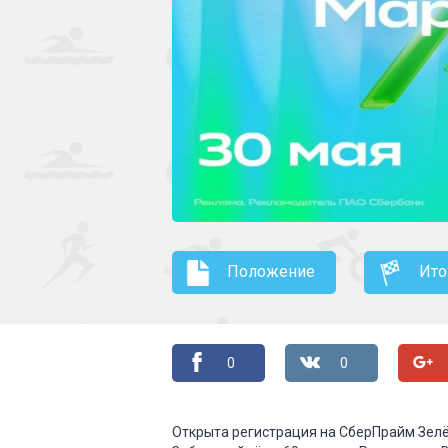
Положение
Ито
0
0
Открыта регистрация на СберПрайм Зелё