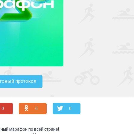
говый протокол
0
0
0
ный марафон по всей стране!