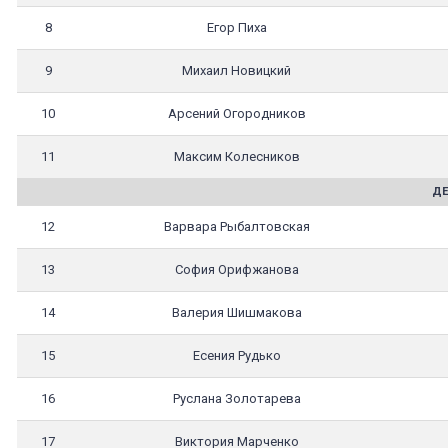
8
Егор Пиха
9
Михаил Новицкий
10
Арсений Огородников
11
Максим Колесников
ДЕ
12
Варвара Рыбалтовская
13
София Орифжанова
14
Валерия Шишмакова
15
Есения Рудько
16
Руслана Золотарева
17
Виктория Марченко