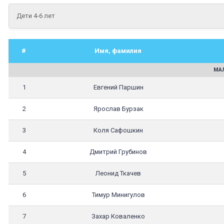
Дети 4-6 лет
#
Имя, фамилия
МАЛ
1
Евгений Паршин
2
Ярослав Бурзак
3
Коля Сафошкин
4
Дмитрий Грубинов
5
Леонид Ткачев
6
Тимур Минигулов
7
Захар Коваленко