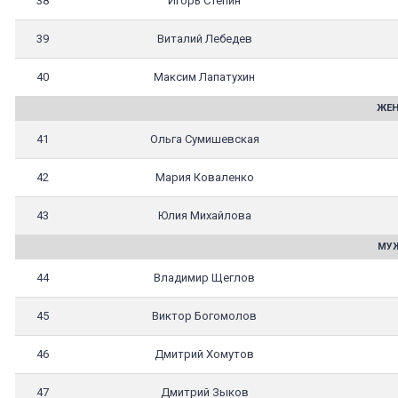
38
Игорь Степин
39
Виталий Лебедев
40
Максим Лапатухин
ЖЕН
41
Ольга Сумишевская
42
Мария Коваленко
43
Юлия Михайлова
МУЖ
44
Владимир Щеглов
45
Виктор Богомолов
46
Дмитрий Хомутов
47
Дмитрий Зыков