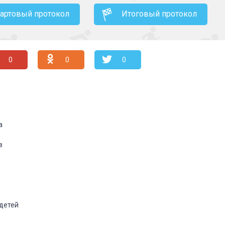
тартовый протокол
Итоговый протокол
0
0
0
а
в
 детей