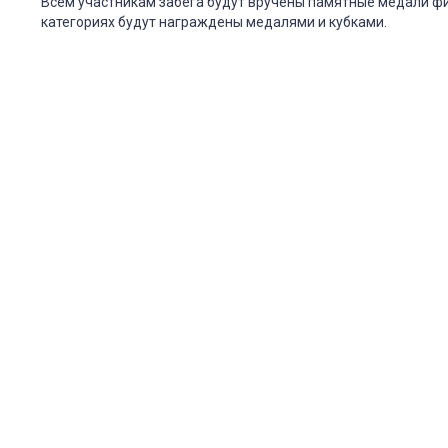
Всем участникам забега будут вручены памятные медали фи
категориях будут награждены медалями и кубками.